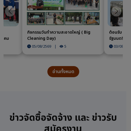
ก่อนหน้า
ถัดไป
ณี
กิจกรรมวันทำความสะอาดใหญ่ ( Big
ต้อนรับ นาย
มนาคม
Cleaning Day)
รัฐมนตรี แล
มหาดไทยในกา
05/08/2569
|
5
03/08/25
สุพรรณบุรี
อ่านทั้งหมด
ข่าวจัดซื้อจัดจ้าง และ ข่าวรับ
สมัครงาน